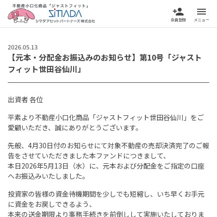
person_add
menu
会員登録
メニュー
2026.05.13
【元本・分配金お振込みのお知らせ】第10号「ジャスト
フィット世田谷仙川」
出資者 各位
平素より不動産小口化商品「ジャストフィット世田谷仙川」をご
愛顧いただき、誠にありがとうございます。
先般、4月30日付のお知らせにて対象不動産の売却決済完了のご報
告をさせていただきました本ファンドにつきまして、
本日2026年5月13日（水）に、元本および分配金をご指定の口座
へお振込みいたしました。
投資家の皆様の資金待機期間を少しでも短縮し、いち早くお手元
に資金をお戻しできるよう、
本来の送金期限より事務手続きを前倒しして実施いたしておりま