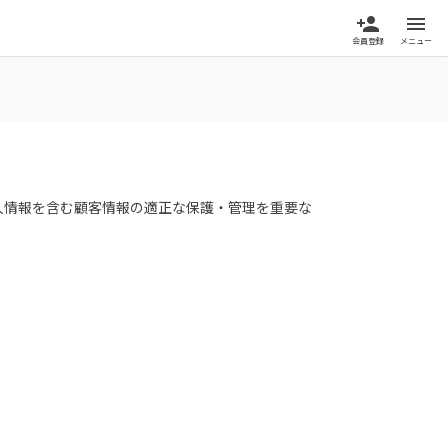
person_add
menu
会員登録
メニュー
人情報を含む顧客情報の適正な保護・管理を重要な