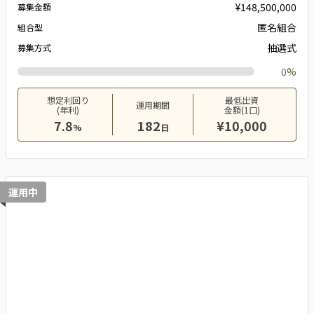
¥148,500,000
募集金額
匿名組合
組合型
抽選式
募集方式
0%
想定利回り
最低出資
運用期間
(年利)
金額(1口)
7.8
182
¥10,000
%
日
運用中