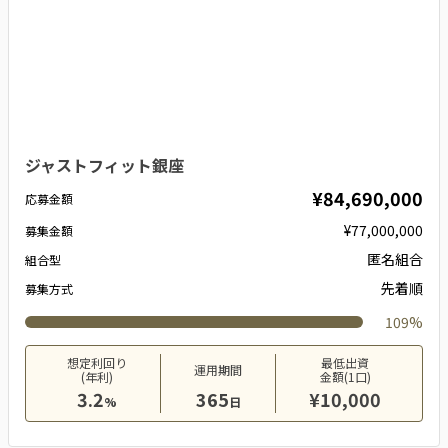
ジャストフィット銀座
¥84,690,000
応募金額
¥77,000,000
募集金額
匿名組合
組合型
先着順
募集方式
109%
想定利回り
最低出資
運用期間
(年利)
金額(1口)
3.2
365
¥10,000
%
日