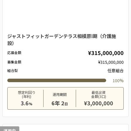
ジャストフィットガーデンテラス相模原Ⅰ期（介護施
設）
¥315,000,000
応募金額
¥315,000,000
募集金額
任意組合
組合型
100%
想定利回り
最低出資
運用期間
(年利)
金額(3口)
3.6
6年 2
¥3,000,000
%
日
運用中