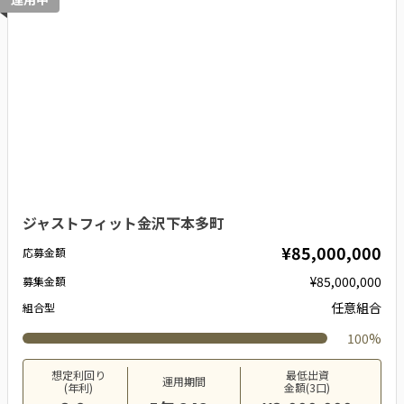
ジャストフィット金沢下本多町
¥85,000,000
応募金額
¥85,000,000
募集金額
任意組合
組合型
100%
想定利回り
最低出資
運用期間
(年利)
金額(3口)