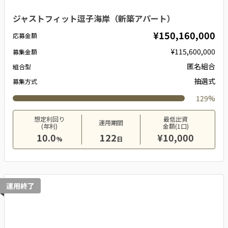
ジャストフィット逗子海岸（新築アパート）
¥150,160,000
応募金額
¥115,600,000
募集金額
匿名組合
組合型
抽選式
募集方式
129%
想定利回り
最低出資
運用期間
(年利)
金額(1口)
10.0
122
¥10,000
%
日
運用終了