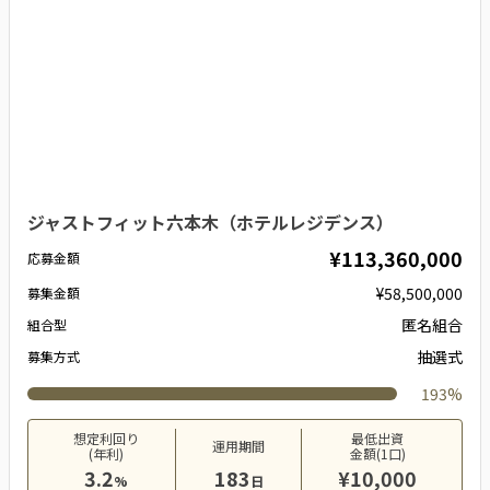
ジャストフィット六本木（ホテルレジデンス）
¥113,360,000
応募金額
¥58,500,000
募集金額
匿名組合
組合型
抽選式
募集方式
193%
想定利回り
最低出資
運用期間
(年利)
金額(1口)
3.2
183
¥10,000
%
日