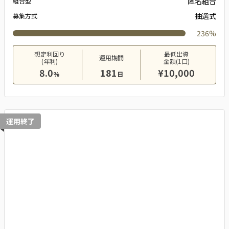
匿名組合
組合型
抽選式
募集方式
236%
想定利回り
最低出資
運用期間
(年利)
金額(1口)
8.0
181
¥10,000
%
日
運用終了