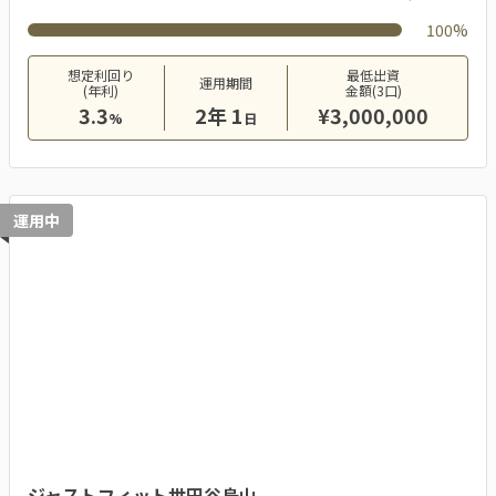
100%
想定利回り
最低出資
運用期間
(年利)
金額(3口)
3.3
2年 1
¥3,000,000
%
日
運用中
ジャストフィット世田谷烏山