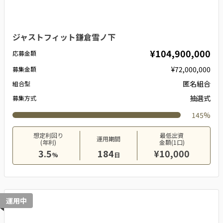
ジャストフィット鎌倉雪ノ下
¥104,900,000
応募金額
¥72,000,000
募集金額
匿名組合
組合型
抽選式
募集方式
145%
想定利回り
最低出資
運用期間
(年利)
金額(1口)
3.5
184
¥10,000
%
日
運用中