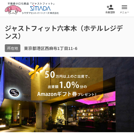
person_add
menu
会員登録
メニュー
ジャストフィット六本木（ホテルレジデ
ンス）
東京都港区西麻布1丁目11-6
所在地