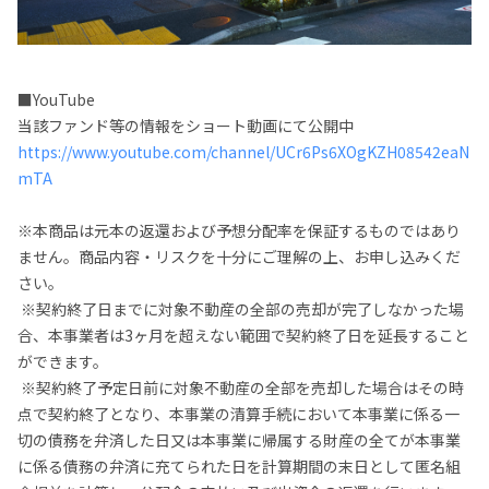
■YouTube
当該ファンド等の情報をショート動画にて公開中
https://www.youtube.com/channel/UCr6Ps6XOgKZH08542eaN
mTA
※本商品は元本の返還および予想分配率を保証するものではあり
ません。商品内容・リスクを十分にご理解の上、お申し込みくだ
さい。
※契約終了日までに対象不動産の全部の売却が完了しなかった場
合、本事業者は3ヶ月を超えない範囲で契約終了日を延長すること
ができます。
※契約終了予定日前に対象不動産の全部を売却した場合はその時
点で契約終了となり、本事業の清算手続において本事業に係る一
切の債務を弁済した日又は本事業に帰属する財産の全てが本事業
に係る債務の弁済に充てられた日を計算期間の末日として匿名組