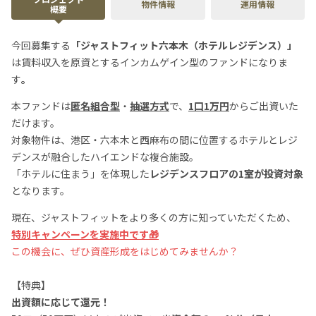
物件情報
運用情報
概要
今回募集する
「ジャストフィット六本木（ホテルレジデンス）」
は賃料収入を原資とするインカムゲイン型のファンドになりま
す
。
本ファンドは
匿名組合型
・
抽選方式
で、
1口1万円
からご出資いた
だけます。
対象物件は、港区・六本木と西麻布の間に位置するホテルとレジ
デンスが融合したハイエンドな複合施設。
「ホテルに住まう」を体現した
レジデンスフロアの1室が投資対象
となります。
現在、ジャストフィットをより多くの方に知っていただくため、
特別キャンペーンを実施中です🎁
この機会に、ぜひ資産形成をはじめてみませんか？
【特典】
出資額に応じて還元！