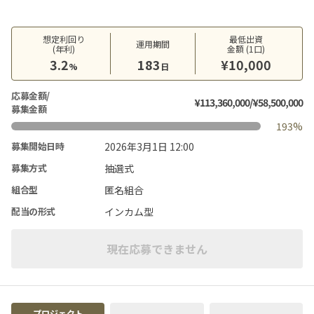
想定利回り
最低出資
運用期間
(年利)
金額 (1口)
3.2
183
¥10,000
%
日
応募金額/
¥113,360,000/¥58,500,000
募集金額
193%
2026年3月1日 12:00
募集開始日時
抽選式
募集方式
匿名組合
組合型
インカム型
配当の形式
現在応募できません
プロジェクト