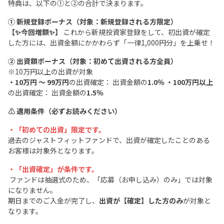
特典は、以下の①と②の合計で決まります。
① 新規登録ボーナス（対象：新規登録される方限定）
【✨今回増額✨】
これから新規投資家登録をして、初出資が確定
した方には、出資金額にかかわらず「一律1,000円分」を上乗せ！
② 出資額ボーナス（対象：初めて出資される方全員）
※10万円以上の出資が対象
・10万円 〜 99万円
の出資確定： 出資金額の
1.0％
・100万円以上
の出資確定： 出資金額の
1.5％
⚠️ 適用条件（必ずお読みください）
・「初めての出資」限定です。
過去のジャストフィットファンドで、出資が確定したことのある
お客様は対象外となります。
・「出資確定」が条件です。
ファンドは抽選式のため、「応募（お申し込み）のみ」では対象
になりません。
期日までのご入金が完了し、
出資が【確定】した方のみ
が対象と
なります。