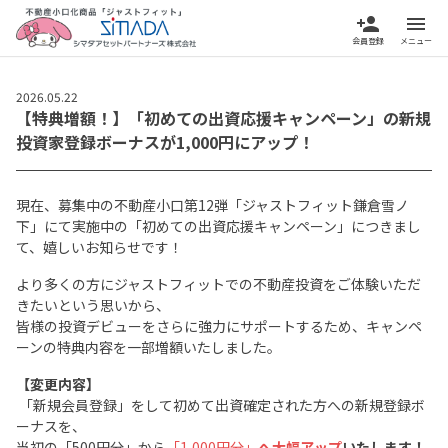
person_add
menu
会員登録
メニュー
2026.05.22
【特典増額！】「初めての出資応援キャンペーン」の新規
投資家登録ボーナスが1,000円にアップ！
現在、募集中の不動産小口第12弾「ジャストフィット鎌倉雪ノ
下」にて実施中の「初めての出資応援キャンペーン」につきまし
て、嬉しいお知らせです！
より多くの方にジャストフィットでの不動産投資をご体験いただ
きたいという思いから、
皆様の投資デビューをさらに強力にサポートするため、キャンペ
ーンの特典内容を一部増額いたしました。
【変更内容】
「新規会員登録」をして初めて出資確定された方への新規登録ボ
ーナスを、
当初の「500円分」から
「1,000円分」
へ大幅アップ
いたします！